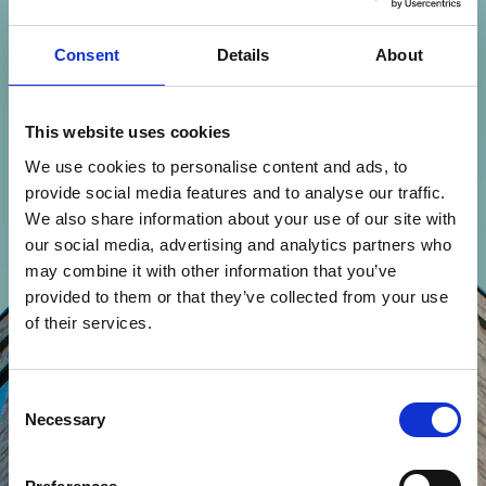
Consent
Details
About
This website uses cookies
The time is now
Bis 2045 fordert die EU Klimaneutralität und 9
We use cookies to personalise content and ads, to
von 10 Gebäuden brauchen ein grünes Retrofit.
provide social media features and to analyse our traffic.
Gleichzeitig sind
60 % der deutschen
We also share information about your use of our site with
Wohngebäude
für Manage-to-Green
geeignet.
our social media, advertising and analytics partners who
may combine it with other information that you’ve
Marktchance
provided to them or that they’ve collected from your use
Studien zeigen: Energetische Sanierungen
of their services.
steigern den Immobilienwert deutlich –
teils
um bis zu 30 %.
Wer jetzt investiert, profitiert
von Bewertungschancen und
Marktneupositionierung.
Consent
Necessary
Selection
Förderlandschaft
Wir analysieren gezielt Förderprogramme und
sichern passende Zuschüsse. So lassen sich